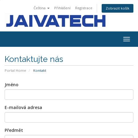
Čeština
Přihlášení
Registrace
Zobrazit košík
Togg
navig
Kontaktujte nás
Portal Home
Kontakt
Jméno
E-mailová adresa
Předmět