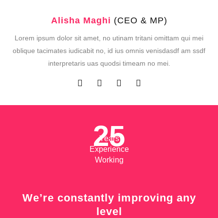
Alisha Maghi
(CEO & MP)
Lorem ipsum dolor sit amet, no utinam tritani omittam qui mei
oblique tacimates iudicabit no, id ius omnis venisdasdf am ssdf
interpretaris uas quodsi timeam no mei.
25
Years
Experience
Working
We’re constantly improving any
level