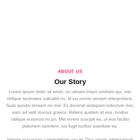
ABOUT US
Our Story
Lorem ipsum dolor sit amet, no utinam tritani omittam qui, mei
oblique tacimates iudicabit no, id ius omnis veniam interpretaris.
Suas quodsi timeam no mei. Ex docendi antiopam indoctum mei,
eam ad velit mucius graeco. Ridens quidam at eos, modus
oblique euismod no pri. Mei errem suscipit eu, ut eos facilisi
platonem oportere. Ius fugit lucilius suavitate ea.
Integre accumsan consectetuer usu et. Dico omnis adversarium