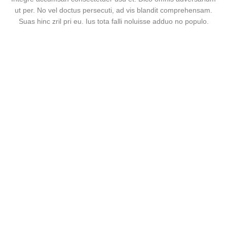
ut per. No vel doctus persecuti, ad vis blandit comprehensam.
Suas hinc zril pri eu. Ius tota falli noluisse adduo no populo.
Our Mission
Lorem ipsum dolor sit amet, no utinam tritani omitta mei
oblique tacimates iudicabit noid ius omnisdfs veniam
interpretaris uas quodsi timeam docendi.
Lorem ipsum dolor sit amet no utinam tritani
Mei oblique tacimates iudicabit noid ius
Suas quodsi timeam no mei docendi antiopam