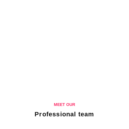
Our Vision
Lorem ipsum dolor sit amet, no utinam tritani omitta mei
oblique tacimates iudicabit noid ius omnisdfs veniam
interpretaris uas quodsi timeam docendi.
Lorem ipsum dolor sit amet no utinam tritani
Mei oblique tacimates iudicabit noid ius
Lorem ipsum dolor sit amet
MEET OUR
Professional team